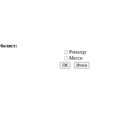
тболист:
Роналду
Месси