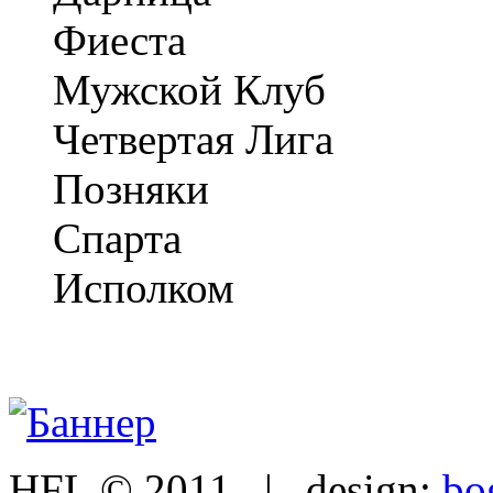
Фиеста
Мужской Клуб
Четвертая Лига
Позняки
Спарта
Исполком
HFL © 2011 | design:
bo