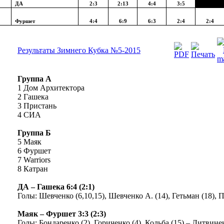
ДА
2:3
2:13
4:4
3:5
Фуршет
4:4
6:9
6:3
2:4
2:4
Результаты Зимнего Кубка №5-2015
Группа А
1 Дом Архитектора
2 Гашека
3 Пристань
4 СИА
Группа Б
5 Маяк
6 Фуршет
7 Warriors
8 Катран
ДА – Гашека 6:4 (2:1)
Голы: Шевченко (6,10,15), Шевченко А. (14), Гетьман (18), 
Маяк – Фуршет 3:3 (2:3)
Голы: Бондаренко (2), Гориченко (4), Кольба (15) – Литвинен