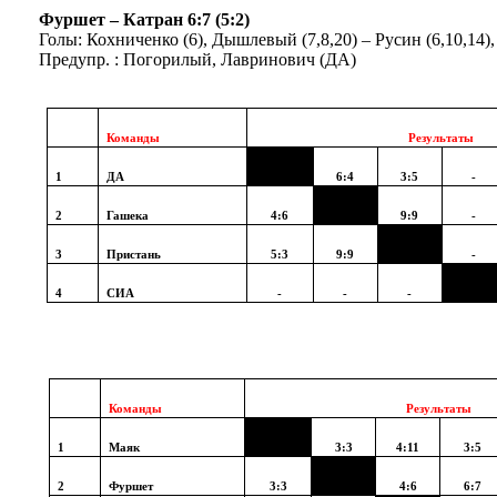
Фуршет – Катран 6:7 (5:2)
Голы: Кохниченко (6), Дышлевый (7,8,20) – Русин (6,10,14), 
Предупр. : Погорилый, Лавринович (ДА)
Команды
Результаты
1
ДА
6
:
4
3
:
5
-
2
Гашека
4
:
6
9
:
9
-
3
Пристань
5
:
3
9
:
9
-
4
СИА
-
-
-
Команды
Результаты
1
Маяк
3
:3
4
:
11
3
:
5
2
Фуршет
3:
3
4
:
6
6
:
7