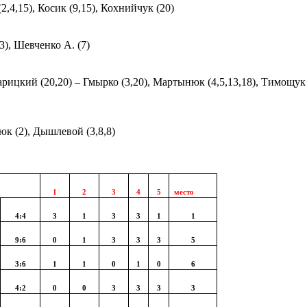
,4,15), Косик (9,15), Кохнийчук (20)
13), Шевченко А. (7)
Зарицкий (20,20) – Гмырко (3,20), Мартынюк (4,5,13,18), Тимощук 
юк (2), Дышлевой (3,8,8)
1
2
3
4
5
место
4:4
3
1
3
3
1
1
9:6
0
1
3
3
3
5
3:6
1
1
0
1
0
6
4:2
0
0
3
3
3
3