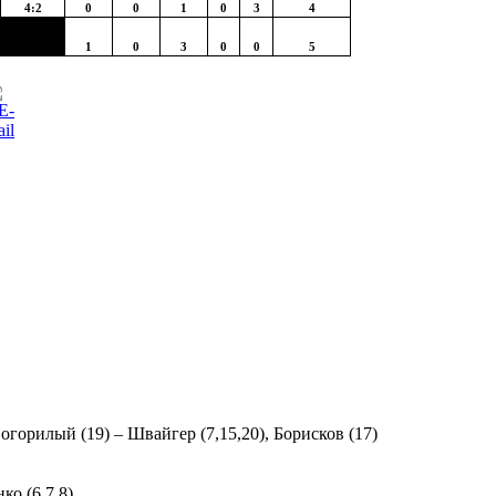
4:2
0
0
1
0
3
4
1
0
3
0
0
5
Погорилый (19) – Швайгер (7,15,20), Борисков (17)
ко (6,7,8)