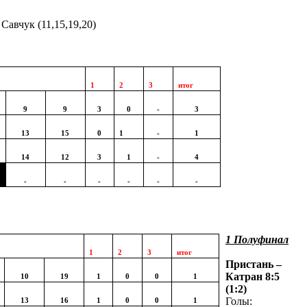
Савчук (11,15,19,20)
1
2
3
итог
9
9
3
0
-
3
13
15
0
1
-
1
14
12
3
1
-
4
-
-
-
-
-
-
1 Полуфинал
1
2
3
итог
Пристань –
Катран 8:5
10
19
1
0
0
1
(1:2)
Голы:
13
16
1
0
0
1