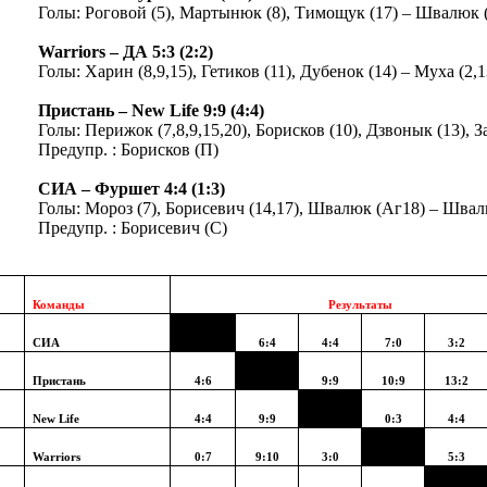
Голы: Роговой (5), Мартынюк (8), Тимощук (17) – Швалюк (2
Warriors – ДА 5:3 (2:2)
Голы: Харин (8,9,15), Гетиков (11), Дубенок (14) – Муха (2,
Пристань – New Life 9:9 (4:4)
Голы: Перижок (7,8,9,15,20), Борисков (10), Дзвонык (13), 
Предупр. : Борисков (П)
СИА – Фуршет 4:4 (1:3)
Голы: Мороз (7), Борисевич (14,17), Швалюк (Аг18) – Швал
Предупр. : Борисевич (С)
Команды
Результаты
СИА
6:4
4:4
7:0
3:2
Пристань
4:6
9:9
10:9
13:2
New Life
4:4
9:9
0:3
4:4
Warriors
0:7
9:10
3:0
5:3