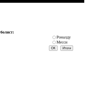
тболист:
Роналду
Месси