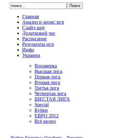
Главная
Анализ и анонс игр
Слайд шоу
Додатковий час
Расписание
Результаты игр
Инфо
Украина
Восьмерка
Высшая лига
Первая лига
Вторая лига
Третья лига
Четвертая лига
ШЕСТАЯ ЛИГА
Special
Кубки
ЕВРО 2012
Всё видео
Кубок Европы: Ольборг - Динамо