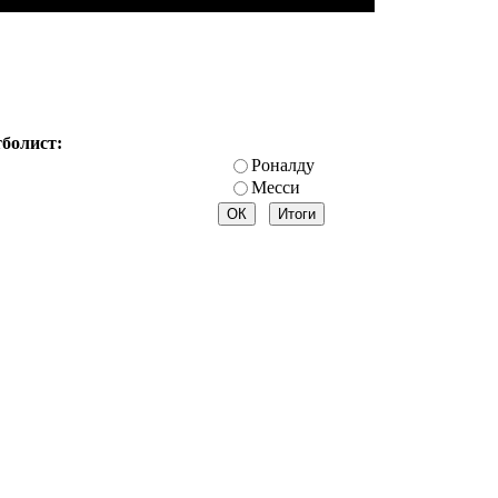
тболист:
Роналду
Месси