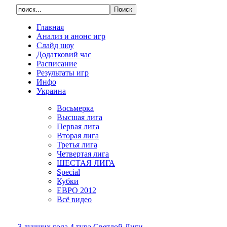
Главная
Анализ и анонс игр
Слайд шоу
Додатковий час
Расписание
Результаты игр
Инфо
Украина
Восьмерка
Высшая лига
Первая лига
Вторая лига
Третья лига
Четвертая лига
ШЕСТАЯ ЛИГА
Special
Кубки
ЕВРО 2012
Всё видео
3 лучших гола 4 тура Светлой Лиги