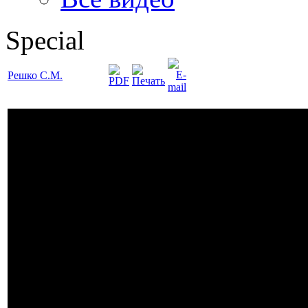
Special
Решко С.М.